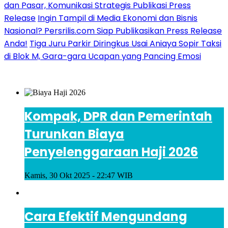
dan Pasar, Komunikasi Strategis Publikasi Press
Release
Ingin Tampil di Media Ekonomi dan Bisnis
Nasional? Persrilis.com Siap Publikasikan Press Release
Anda!
Tiga Juru Parkir Diringkus Usai Aniaya Sopir Taksi
di Blok M, Gara-gara Ucapan yang Pancing Emosi
Kompak, DPR dan Pemerintah
Turunkan Biaya
Penyelenggaraan Haji 2026
Kamis, 30 Okt 2025 - 22:47 WIB
Cara Efektif Mengundang