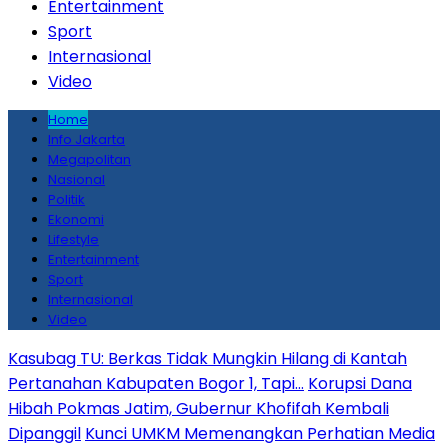
Entertainment
Sport
Internasional
Video
Home
Info Jakarta
Megapolitan
Nasional
Politik
Ekonomi
Lifestyle
Entertainment
Sport
Internasional
Video
Kasubag TU: Berkas Tidak Mungkin Hilang di Kantah
Pertanahan Kabupaten Bogor 1, Tapi…
Korupsi Dana
Hibah Pokmas Jatim, Gubernur Khofifah Kembali
Dipanggil
Kunci UMKM Memenangkan Perhatian Media