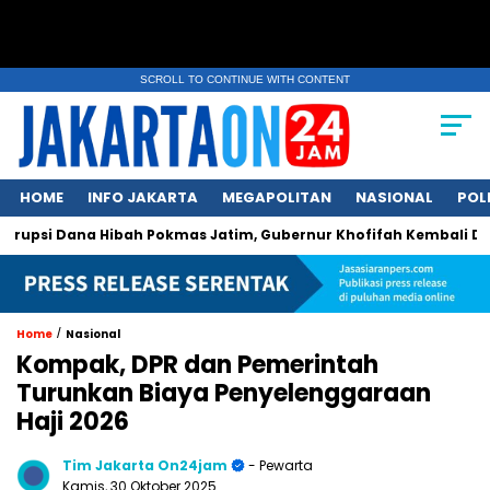
SCROLL TO CONTINUE WITH CONTENT
HOME
INFO JAKARTA
MEGAPOLITAN
NASIONAL
POL
Dana Hibah Pokmas Jatim, Gubernur Khofifah Kembali Dipanggil
/
Home
Nasional
Kompak, DPR dan Pemerintah
Turunkan Biaya Penyelenggaraan
Haji 2026
Tim Jakarta On24jam
- Pewarta
Kamis, 30 Oktober 2025