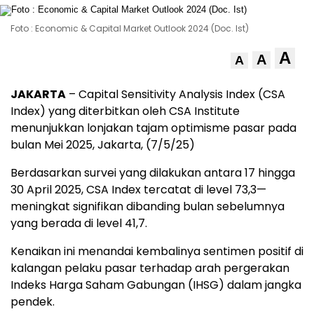
Foto : Economic & Capital Market Outlook 2024 (Doc. Ist)
A
A
A
JAKARTA
–
Capital
Sensitivity
Analysis
Index (
CSA
Index)
yang
diterbitkan
oleh
CSA
Institute
menunjukkan
lonjakan
tajam
optimisme
pasar
pada
bulan
Mei
2025, Jakarta, (7/5/25)
Berdasarkan
survei
yang
dilakukan
antara
17
hingga
30
April
2025,
CSA
Index
tercatat
di
level
73,3—
meningkat
signifikan
dibanding
bulan
sebelumnya
yang
berada
di
level
41,7.
Kenaikan
ini
menandai
kembalinya
sentimen
positif
di
kalangan
pelaku
pasar
terhadap
arah
pergerakan
Indeks
Harga
Saham
Gabungan (
IHSG)
dalam
jangka
pendek.