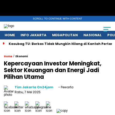
SCROLL TO CONTINUE WITH CONTENT
HOME
INFO JAKARTA
MEGAPOLITAN
NASIONAL
POL
Kasubag TU: Berkas Tidak Mungkin Hilang di Kantah Pertan
/
Home
Ekonomi
Kepercayaan Investor Meningkat,
Sektor Keuangan dan Energi Jadi
Pilihan Utama
Tim Jakarta On24jam
- Pewarta
Rabu, 7 Mei 2025