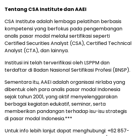
Tentang
CSA
Institute
dan
AAEI
CSA
Institute
adalah
lembaga
pelatihan
berbasis
kompetensi
yang
berfokus
pada
pengembangan
analis
pasar
modal
melalui
sertifikasi
seperti
Certified
Securities
Analyst (
CSA),
Certified
Technical
Analyst (
CTA),
dan
lainnya.
Institusi
ini
telah
terverifikasi
oleh
LSPPM
dan
terdaftar
di
Badan
Nasional
Sertifikasi
Profesi (
BNSP).
Sementara
itu,
AAEI
adalah
organisasi
nirlaba
yang
dibentuk
oleh
para
analis
pasar
modal
Indonesia
sejak
tahun
2001,
yang
aktif
menyelenggarakan
berbagai
kegiatan
edukatif,
seminar,
serta
memberikan
pandangan
terhadap
isu-
isu
strategis
di
pasar
modal
Indonesia.***
Untuk info lebih lanjut dapat menghubungi: +62 857-