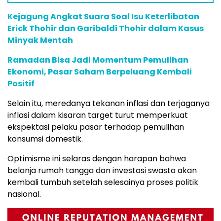
Kejagung Angkat Suara Soal Isu Keterlibatan
Erick Thohir dan Garibaldi Thohir dalam Kasus
Minyak Mentah
Ramadan Bisa Jadi Momentum Pemulihan
Ekonomi, Pasar Saham Berpeluang Kembali
Positif
Selain
itu,
meredanya
tekanan
inflasi
dan
terjaganya
inflasi
dalam
kisaran
target
turut
memperkuat
ekspektasi
pelaku
pasar
terhadap
pemulihan
konsumsi
domestik.
Optimisme
ini
selaras
dengan
harapan
bahwa
belanja
rumah
tangga
dan
investasi
swasta
akan
kembali
tumbuh
setelah
selesainya
proses
politik
nasional.