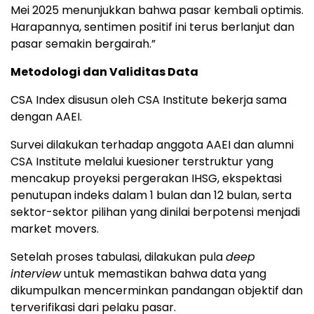
Mei
2025
menunjukkan
bahwa
pasar
kembali
optimis.
Harapannya,
sentimen
positif
ini
terus
berlanjut
dan
pasar
semakin
bergairah.”
Metodologi
dan
Validitas
Data
CSA
Index
disusun
oleh
CSA
Institute
bekerja
sama
dengan
AAEI.
Survei
dilakukan
terhadap
anggota
AAEI
dan
alumni
CSA
Institute
melalui
kuesioner
terstruktur
yang
mencakup
proyeksi
pergerakan
IHSG,
ekspektasi
penutupan
indeks
dalam
1
bulan
dan
12
bulan,
serta
sektor-
sektor
pilihan
yang
dinilai
berpotensi
menjadi
market
movers.
Setelah
proses
tabulasi,
dilakukan
pula
deep
interview
untuk
memastikan
bahwa
data
yang
dikumpulkan
mencerminkan
pandangan
objektif
dan
terverifikasi
dari
pelaku
pasar.