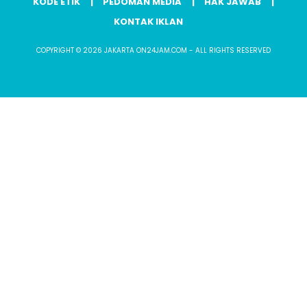
KODE ETIK
PEDOMAN MEDIA
HAK JAWAB
KONTAK IKLAN
COPYRIGHT © 2026 JAKARTA ON24JAM.COM - ALL RIGHTS RESERVED