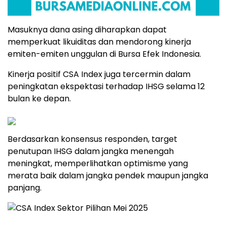
Masuknya
dana
asing
diharapkan
dapat
memperkuat
likuiditas
dan
mendorong
kinerja
emiten-
emiten
unggulan
di
Bursa
Efek
Indonesia.
Kinerja
positif
CSA
Index
juga
tercermin
dalam
peningkatan
ekspektasi
terhadap
IHSG
selama
12
bulan
ke
depan.
Berdasarkan
konsensus
responden,
target
penutupan
IHSG
dalam
jangka
menengah
meningkat,
memperlihatkan
optimisme
yang
merata
baik
dalam
jangka
pendek
maupun
jangka
panjang.