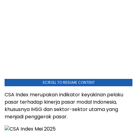
SCROLL TO RESUME CONTENT
CSA
Index
merupakan
indikator
keyakinan
pelaku
pasar
terhadap
kinerja
pasar
modal
Indonesia,
khususnya
IHSG
dan
sektor-
sektor
utama
yang
menjadi
penggerak
pasar.