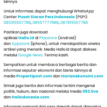
lainnya.
Untuk informasi, dapat menghubungi WhatsApp
Center
Pusat Siaran Pers Indonesia
(PSPI):
085315557788
,
08557777888
,
087815557788
Pastikan juga download
aplikasi
Hallo.id
di
Playstore
(Android)
dan
Appstore
(iphone), untuk mendapatkan aneka
artikel yang menarik. Media Hallo.id dapat diakses
melalui
Google News
. Terima kasih.
Sempatkan untuk membaca berbagai berita dan
informasi seputar ekonomi dan bisnis lainnya di
media
Propertipost.com
dan
Harianekonomi.com
Simak juga berita dan informasi terkini mengenai
politik, hukum, dan nasional melalui media
062.live
dan
Haiindonesia.com
Informasi nasional dari pers daerah dapat dimonitor