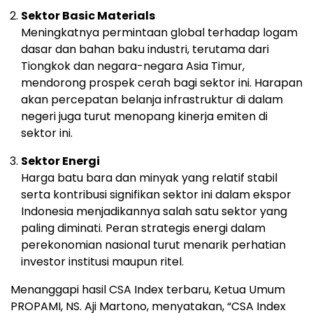
Sektor
Basic
Materials
Meningkatnya
permintaan
global
terhadap
logam
dasar
dan
bahan
baku
industri,
terutama
dari
Tiongkok
dan
negara-
negara
Asia
Timur,
mendorong
prospek
cerah
bagi
sektor
ini.
Harapan
akan
percepatan
belanja
infrastruktur
di
dalam
negeri
juga
turut
menopang
kinerja
emiten
di
sektor
ini.
Sektor
Energi
Harga
batu
bara
dan
minyak
yang
relatif
stabil
serta
kontribusi
signifikan
sektor
ini
dalam
ekspor
Indonesia
menjadikannya
salah
satu
sektor
yang
paling
diminati.
Peran
strategis
energi
dalam
perekonomian
nasional
turut
menarik
perhatian
investor
institusi
maupun
ritel.
Menanggapi
hasil
CSA
Index
terbaru,
Ketua
Umum
PROPAMI
,
NS.
Aji
Martono,
menyatakan, “
CSA
Index