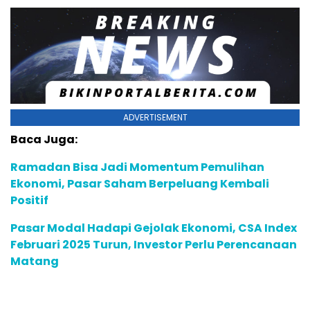
ADVERTISEMENT
Baca Juga:
Ramadan Bisa Jadi Momentum Pemulihan
Ekonomi, Pasar Saham Berpeluang Kembali
Positif
Pasar Modal Hadapi Gejolak Ekonomi, CSA Index
Februari 2025 Turun, Investor Perlu Perencanaan
Matang