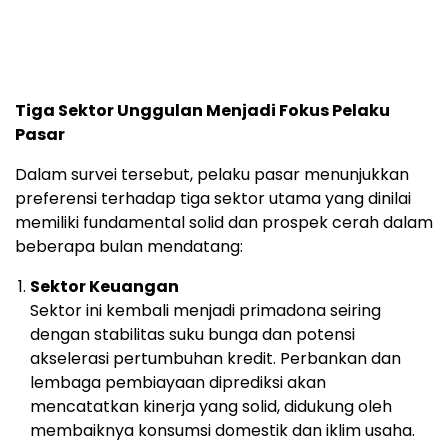
Tiga
Sektor
Unggulan
Menjadi
Fokus
Pelaku
Pasar
Dalam
survei
tersebut,
pelaku
pasar
menunjukkan
preferensi
terhadap
tiga
sektor
utama
yang
dinilai
memiliki
fundamental
solid
dan
prospek
cerah
dalam
beberapa
bulan
mendatang:
Sektor
Keuangan
Sektor
ini
kembali
menjadi
primadona
seiring
dengan
stabilitas
suku
bunga
dan
potensi
akselerasi
pertumbuhan
kredit.
Perbankan
dan
lembaga
pembiayaan
diprediksi
akan
mencatatkan
kinerja
yang
solid,
didukung
oleh
membaiknya
konsumsi
domestik
dan
iklim
usaha.