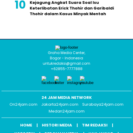
Kejagung Angkat Suara Soal Isu
Keterlibatan Erick Thohir dan Garibaldi
Thohir dalam Kasus Minyak Mentah
Graha Media Center,
Bogor - Indonesia
untukredaksi@gmail.com
+62855-7777888
24 JAM MEDIA NETWORK
On24jam.com
Jakarta24jam.com
Surabaya24jam.com
Medan24jam.com
HOME
HISTORI MEDIA
TIM REDAKSI