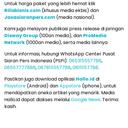
Untuk harga paket yang lebih hemat klik
Rilisbisnis.com
(khusus media ekbis) dan
Jasasiaranpers.com
(media nasional).
Kami juga melayani publikasi press release di jaringan
Disway Group
(100an media), dan
ProMedia
Network
(1000an media), serta media lainnya.
Untuk informasi, hubungi WhatsApp Center Pusat
Siaran Pers Indonesia (PSPI):
085315557788
,
08557777888
,
087815557788
,
08111157788
.
Pastikan juga download aplikasi
Hallo.id
di
Playstore
(Android) dan
Appstore
(iphone), untuk
mendapatkan aneka artikel yang menarik. Media
Hallo.id dapat diakses melalui
Google News
. Terima
kasih.