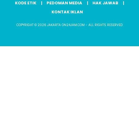
KODE ETIK
PEDOMAN MEDIA
HAK JAWAB
KONTAK IKLAN
COPYRIGHT © 2026 JAKARTA ON24JAM.COM - ALL RIGHTS RESERVED