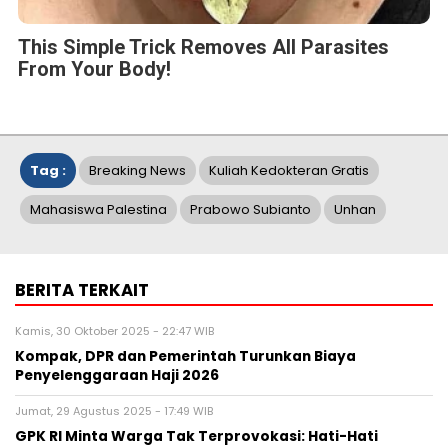
This Simple Trick Removes All Parasites
From Your Body!
Tag :
Breaking News
Kuliah Kedokteran Gratis
Mahasiswa Palestina
Prabowo Subianto
Unhan
BERITA TERKAIT
Kamis, 30 Oktober 2025 - 22:47 WIB
Kompak, DPR dan Pemerintah Turunkan Biaya
Penyelenggaraan Haji 2026
Jumat, 29 Agustus 2025 - 17:49 WIB
GPK RI Minta Warga Tak Terprovokasi: Hati-Hati