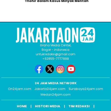
Thohir dalam Kasus Minyak Mentah
Graha Media Center,
Bogor - Indonesia
untukredaksi@gmail.com
+62855-7777888
24 JAM MEDIA NETWORK
On24jam.com
Jakarta24jam.com
Surabaya24jam.com
Medan24jam.com
HOME
HISTORI MEDIA
TIM REDAKSI