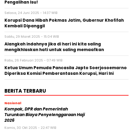
Pengalihan Isu!
Selasa, 24 Juni 2025 - 14:37 WIB
Korupsi Dana Hibah Pokmas Jatim, Gubernur Khofifah
Kembali Dipanggil
Sabtu, 29 Maret 2025 - 15:04 WIB
Alangkah indahnya jika di hari ini kita saling
mengikhlaskan hati untuk saling memaafkan
Rabu, 26 Februari 2025 - 07:49 WIB
Ketua Umum Pemuda Pancasila Japto Soerjosoemarno
Diperiksa Komisi Pemberantasan Korupsi, Hari Ini
BERITA TERBARU
Nasional
Kompak, DPR dan Pemerintah
Turunkan Biaya Penyelenggaraan Haji
2026
Kamis, 30 Okt 2025 - 22:47 WIB