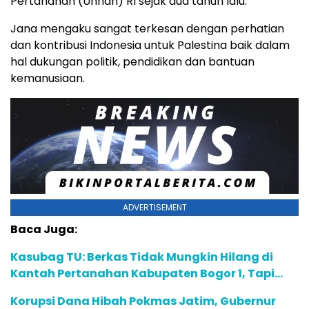
Pertahanan (Unhan) RI sejak dua tahun lalu.
Jana mengaku sangat terkesan dengan perhatian
dan kontribusi Indonesia untuk Palestina baik dalam
hal dukungan politik, pendidikan dan bantuan
kemanusiaan.
ADVERTISEMENT
Baca Juga:
Kasubag TU: Berkas Tidak Mungkin Hilang di
Kantah Pertanahan Kabupaten Bogor 1, Tapi…
Korupsi Dana Hibah Pokmas Jatim, Gubernur