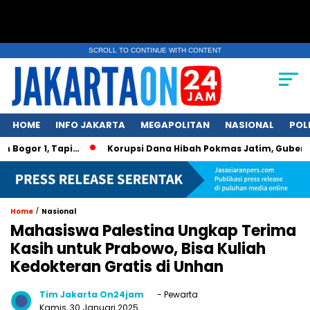
SCROLL TO CONTINUE WITH CONTENT
HOME
INFO JAKARTA
MEGAPOLITAN
NASIONAL
POL
Bogor 1, Tapi…
Korupsi Dana Hibah Pokmas Jatim, Gubernur
/
Home
Nasional
Mahasiswa Palestina Ungkap Terima
Kasih untuk Prabowo, Bisa Kuliah
Kedokteran Gratis di Unhan
Tim Jakarta On24jam
- Pewarta
Kamis, 30 Januari 2025