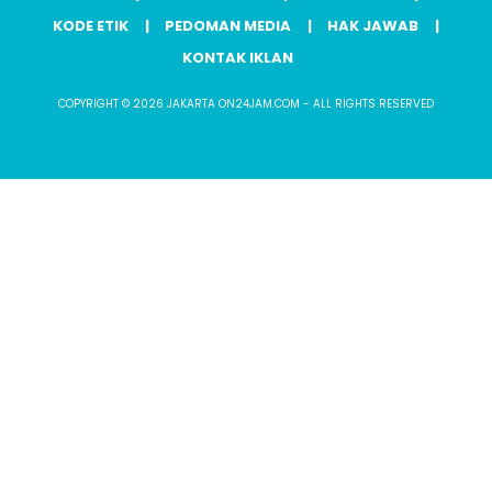
KODE ETIK
PEDOMAN MEDIA
HAK JAWAB
KONTAK IKLAN
COPYRIGHT © 2026 JAKARTA ON24JAM.COM - ALL RIGHTS RESERVED