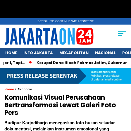
SCROLL TO CONTINUE WITH CONTENT
HOME
INFO JAKARTA
MEGAPOLITAN
NASIONAL
POL
pi…
Korupsi Dana Hibah Pokmas Jatim, Gubernur Khofifah K
/
Home
Ekonomi
Komunikasi Visual Perusahaan
Bertransformasi Lewat Galeri Foto
Pers
Budipur Karjodiharjo menegaskan foto bukan sekadar
dokumentasi, melainkan instrumen emosional yang