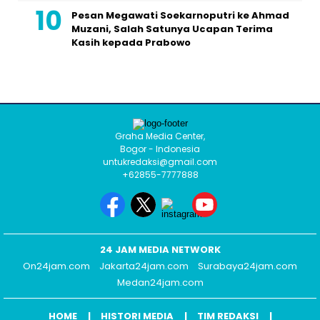
Pesan Megawati Soekarnoputri ke Ahmad
Muzani, Salah Satunya Ucapan Terima
Kasih kepada Prabowo
Graha Media Center,
Bogor - Indonesia
untukredaksi@gmail.com
+62855-7777888
24 JAM MEDIA NETWORK
On24jam.com
Jakarta24jam.com
Surabaya24jam.com
Medan24jam.com
HOME
HISTORI MEDIA
TIM REDAKSI