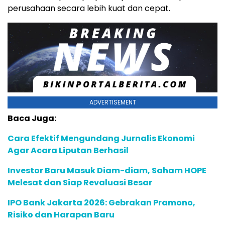
perusahaan secara lebih kuat dan cepat.
ADVERTISEMENT
Baca Juga:
Cara Efektif Mengundang Jurnalis Ekonomi
Agar Acara Liputan Berhasil
Investor Baru Masuk Diam-diam, Saham HOPE
Melesat dan Siap Revaluasi Besar
IPO Bank Jakarta 2026: Gebrakan Pramono,
Risiko dan Harapan Baru