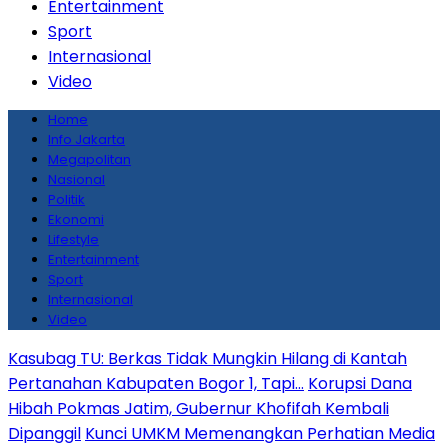
Entertainment
Sport
Internasional
Video
Home
Info Jakarta
Megapolitan
Nasional
Politik
Ekonomi
Lifestyle
Entertainment
Sport
Internasional
Video
Kasubag TU: Berkas Tidak Mungkin Hilang di Kantah
Pertanahan Kabupaten Bogor 1, Tapi…
Korupsi Dana
Hibah Pokmas Jatim, Gubernur Khofifah Kembali
Dipanggil
Kunci UMKM Memenangkan Perhatian Media