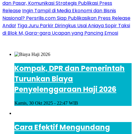
dan Pasar, Komunikasi Strategis Publikasi Press
Release
Ingin Tampil di Media Ekonomi dan Bisnis
Nasional? Persrilis.com Siap Publikasikan Press Release
Anda!
Tiga Juru Parkir Diringkus Usai Aniaya Sopir Taksi
di Blok M, Gara-gara Ucapan yang Pancing Emosi
Kompak, DPR dan Pemerintah
Turunkan Biaya
Penyelenggaraan Haji 2026
Kamis, 30 Okt 2025 - 22:47 WIB
Cara Efektif Mengundang