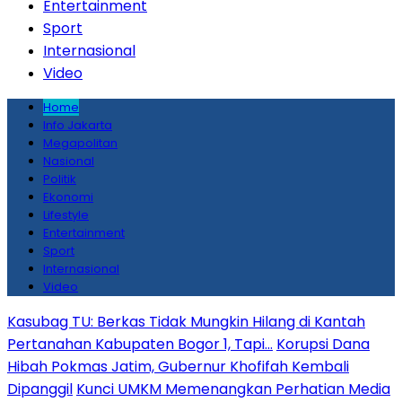
Entertainment
Sport
Internasional
Video
Home
Info Jakarta
Megapolitan
Nasional
Politik
Ekonomi
Lifestyle
Entertainment
Sport
Internasional
Video
Kasubag TU: Berkas Tidak Mungkin Hilang di Kantah
Pertanahan Kabupaten Bogor 1, Tapi…
Korupsi Dana
Hibah Pokmas Jatim, Gubernur Khofifah Kembali
Dipanggil
Kunci UMKM Memenangkan Perhatian Media