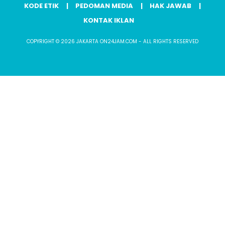
KODE ETIK
PEDOMAN MEDIA
HAK JAWAB
KONTAK IKLAN
COPYRIGHT © 2026 JAKARTA ON24JAM.COM - ALL RIGHTS RESERVED