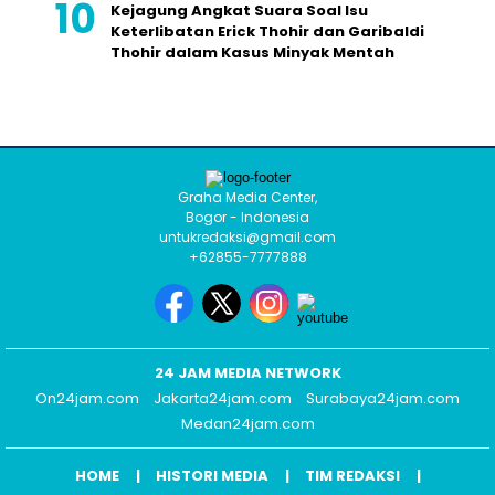
Kejagung Angkat Suara Soal Isu
Keterlibatan Erick Thohir dan Garibaldi
Thohir dalam Kasus Minyak Mentah
Graha Media Center,
Bogor - Indonesia
untukredaksi@gmail.com
+62855-7777888
24 JAM MEDIA NETWORK
On24jam.com
Jakarta24jam.com
Surabaya24jam.com
Medan24jam.com
HOME
HISTORI MEDIA
TIM REDAKSI