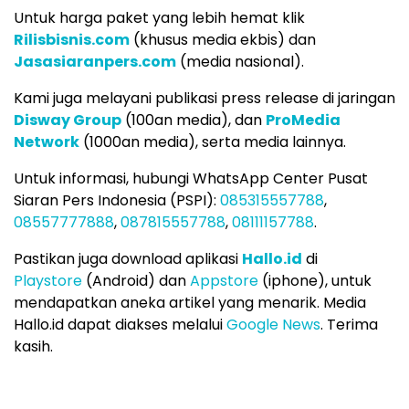
Untuk harga paket yang lebih hemat klik
Rilisbisnis.com
(khusus media ekbis) dan
Jasasiaranpers.com
(media nasional).
Kami juga melayani publikasi press release di jaringan
Disway Group
(100an media), dan
ProMedia
Network
(1000an media), serta media lainnya.
Untuk informasi, hubungi WhatsApp Center Pusat
Siaran Pers Indonesia (PSPI):
085315557788
,
08557777888
,
087815557788
,
08111157788
.
Pastikan juga download aplikasi
Hallo.id
di
Playstore
(Android) dan
Appstore
(iphone), untuk
mendapatkan aneka artikel yang menarik. Media
Hallo.id dapat diakses melalui
Google News
. Terima
kasih.