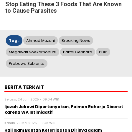
Stop Eating These 3 Foods That Are Known
to Cause Parasites
Tag :
Ahmad Muzani
Breaking News
Megawati Soekarnoputri
Partai Gerindra
PDIP
Prabowo Subianto
BERITA TERKAIT
Selasa, 24 Juni 2025 - 09:04 WIB
Ijazah Jokowi Dipertanyakan, Paiman Raharjo Disorot
karena WA Intimidatif
Kamis, 29 Mei 2025 - 19:48 WIB
Haji Isam Bantah Keterlibatan Dirinya dalam