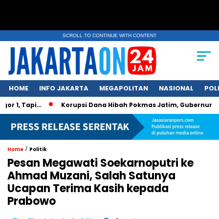
SCROLL TO CONTINUE WITH CONTENT
HOME
INFO JAKARTA
MEGAPOLITAN
NASIONAL
POL
Tapi…
Korupsi Dana Hibah Pokmas Jatim, Gubernur Khofifah
/
Home
Politik
Pesan Megawati Soekarnoputri ke
Ahmad Muzani, Salah Satunya
Ucapan Terima Kasih kepada
Prabowo