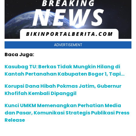
ADVERTISEMENT
Baca Juga:
Kasubag TU: Berkas Tidak Mungkin Hilang di
Kantah Pertanahan Kabupaten Bogor 1, Tapi…
Korupsi Dana Hibah Pokmas Jatim, Gubernur
Khofifah Kembali Dipanggil
Kunci UMKM Memenangkan Perhatian Media
dan Pasar, Komunikasi Strategis Publikasi Press
Release