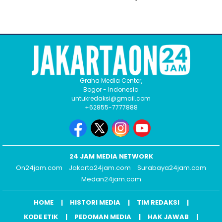
Graha Media Center,
Bogor - Indonesia
untukredaksi@gmail.com
+62855-7777888
24 JAM MEDIA NETWORK
On24jam.com
Jakarta24jam.com
Surabaya24jam.com
Medan24jam.com
HOME
HISTORI MEDIA
TIM REDAKSI
KODE ETIK
PEDOMAN MEDIA
HAK JAWAB