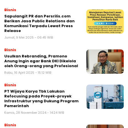
Bisnis
Sapulangit PR dan Persrilis.com
Berikan Jasa Public Relations dan
Komunikasi Terpadu Lewat Press
Release
Jumat, 9 Mei 2025 - 06:45 WIB
Bisnis
Usulkan Rebranding, Pramono
Anung Ingin agar Bank DKI Dikelola
oleh Orang-orang yang Profesional
Rabu, 16 April 2025 - 15:12 WIB
Bisnis
PT Wijaya Karya Tbk Lakukan
Refocusing pada Proyek-proyek
Infrastruktur yang Dukung Program
Pemerintah
Kamis, 28 November 2024 - 14:24 WIB
Bisnis