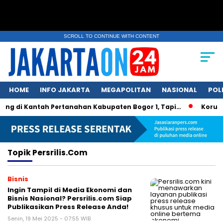
SCROLL TO CONTINUE WITH CONTENT
HOME
INFO JAKARTA
MEGAPOLITAN
NASIONAL
POL
ang di Kantah Pertanahan Kabupaten Bogor 1, Tapi…
Korupsi
Topik
Persrilis.com
Bisnis
Ingin Tampil di Media Ekonomi dan
Bisnis Nasional? Persrilis.com Siap
Publikasikan Press Release Anda!
Senin, 19 Mei 2025 - 07:55 WIB