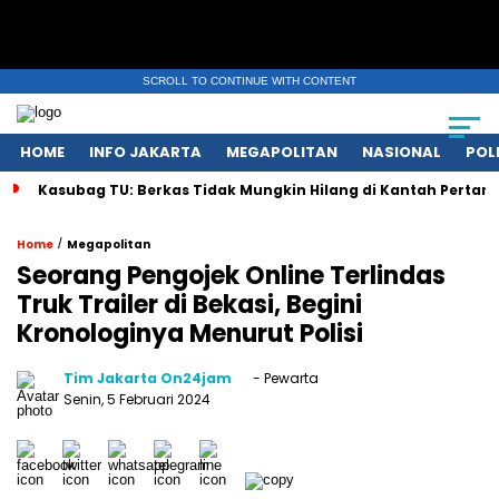
SCROLL TO CONTINUE WITH CONTENT
HOME
INFO JAKARTA
MEGAPOLITAN
NASIONAL
POL
Kasubag TU: Berkas Tidak Mungkin Hilang di Kantah Pertan
/
Home
Megapolitan
Seorang Pengojek Online Terlindas
Truk Trailer di Bekasi, Begini
Kronologinya Menurut Polisi
Tim Jakarta On24jam
- Pewarta
Senin, 5 Februari 2024