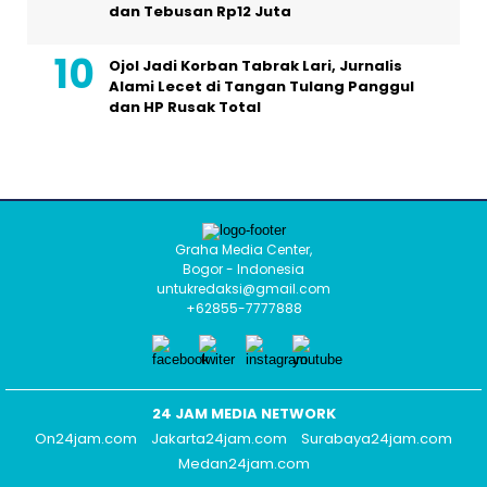
dan Tebusan Rp12 Juta
Ojol Jadi Korban Tabrak Lari, Jurnalis
Alami Lecet di Tangan Tulang Panggul
dan HP Rusak Total
Graha Media Center,
Bogor - Indonesia
untukredaksi@gmail.com
+62855-7777888
24 JAM MEDIA NETWORK
On24jam.com
Jakarta24jam.com
Surabaya24jam.com
Medan24jam.com