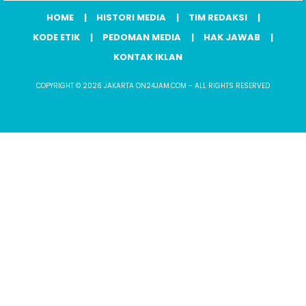
HOME
HISTORI MEDIA
TIM REDAKSI
KODE ETIK
PEDOMAN MEDIA
HAK JAWAB
KONTAK IKLAN
COPYRIGHT © 2026 JAKARTA ON24JAM.COM - ALL RIGHTS RESERVED