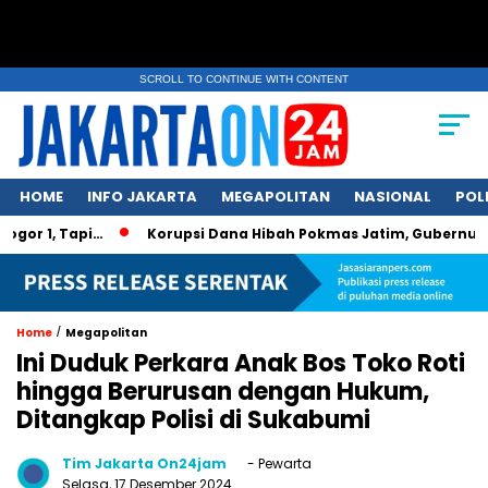
SCROLL TO CONTINUE WITH CONTENT
HOME
INFO JAKARTA
MEGAPOLITAN
NASIONAL
POL
 Tapi…
Korupsi Dana Hibah Pokmas Jatim, Gubernur Khofifa
/
Home
Megapolitan
Ini Duduk Perkara Anak Bos Toko Roti
hingga Berurusan dengan Hukum,
Ditangkap Polisi di Sukabumi
Tim Jakarta On24jam
- Pewarta
Selasa, 17 Desember 2024