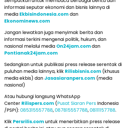
Sempatkan untuk membaca berbagai berita dan
informasi seputar ekonomi dan bisnis lainnya di
media
Ekbisindonesia.com
dan
Ekonominews.com
Jangan lewatkan juga menyimak berita dan
informasi terkini mengenai politik, hukum, dan
nasional melalui media
On24jam.com
dan
Pontianak24jam.com
Sedangkan untuk publikasi press release serentak di
puluhan media lainnya, klik
Rilisbisnis.com
(khusus
media ekbis) dan
Jasasiaranpers.com
(media
nasional)
Atau hubungi langsung WhatsApp
Center
Rilispers.com
(
Pusat Siaran Pers
Indonesia
/PSPI):
085315557788
,
087815557788
,
08111157788
.
Klik
Persrilis.com
untuk menerbitkan press release