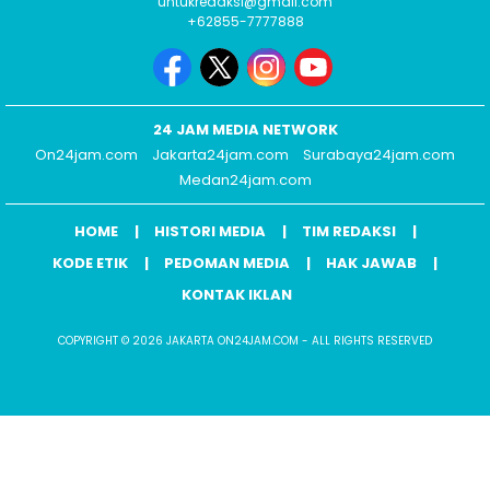
untukredaksi@gmail.com
+62855-7777888
24 JAM MEDIA NETWORK
On24jam.com
Jakarta24jam.com
Surabaya24jam.com
Medan24jam.com
HOME
HISTORI MEDIA
TIM REDAKSI
KODE ETIK
PEDOMAN MEDIA
HAK JAWAB
KONTAK IKLAN
COPYRIGHT © 2026 JAKARTA ON24JAM.COM - ALL RIGHTS RESERVED