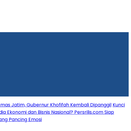
mas Jatim, Gubernur Khofifah Kembali Dipanggil
Kunci
dia Ekonomi dan Bisnis Nasional? Persrilis.com Siap
 yang Pancing Emosi