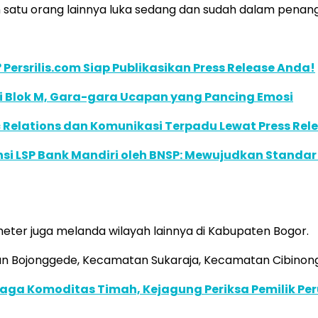
n satu orang lainnya luka sedang dan sudah dalam penan
 Persrilis.com Siap Publikasikan Press Release Anda!
 di Blok M, Gara-gara Ucapan yang Pancing Emosi
ic Relations dan Komunikasi Terpadu Lewat Press Rel
ensi LSP Bank Mandiri oleh BNSP: Mewujudkan Standar
imeter juga melanda wilayah lainnya di Kabupaten Bogor.
atan Bojonggede, Kecamatan Sukaraja, Kecamatan Cibin
aga Komoditas Timah, Kejagung Periksa Pemilik Pe