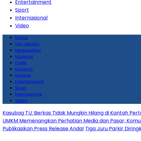
Entertainment
Sport
Internasional
Video
Home
Info Jakarta
Megapolitan
Nasional
Politik
Ekonomi
Lifestyle
Entertainment
Sport
Internasional
Video
Kasubag TU: Berkas Tidak Mungkin Hilang di Kantah Per
UMKM Memenangkan Perhatian Media dan Pasar, Komunika
Publikasikan Press Release Anda!
Tiga Juru Parkir Dirin