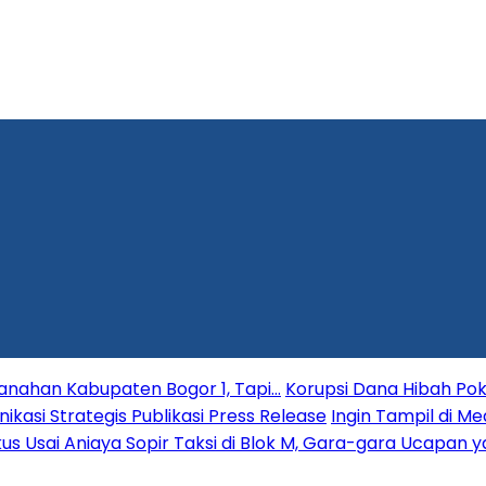
tanahan Kabupaten Bogor 1, Tapi…
Korupsi Dana Hibah Pok
si Strategis Publikasi Press Release
Ingin Tampil di Me
gkus Usai Aniaya Sopir Taksi di Blok M, Gara-gara Ucapan