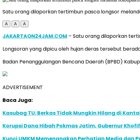
Satu orang dilaporkan tertimbun pasca longsor melan
A
A
A
JAKARTAON24JAM.COM
– Satu orang dilaporkan ter
Longsoran yang dipicu oleh hujan deras tersebut bera
Badan Penanggulangan Bencana Daerah (BPBD) Kabupat
ADVERTISEMENT
Baca Juga:
Kasubag TU: Berkas Tidak Mungkin Hilang di Kanta
Korupsi Dana Hibah Pokmas Jatim, Gubernur Khofi
Kunci UMKM Memenangkan Perhatian Media dan Pasa