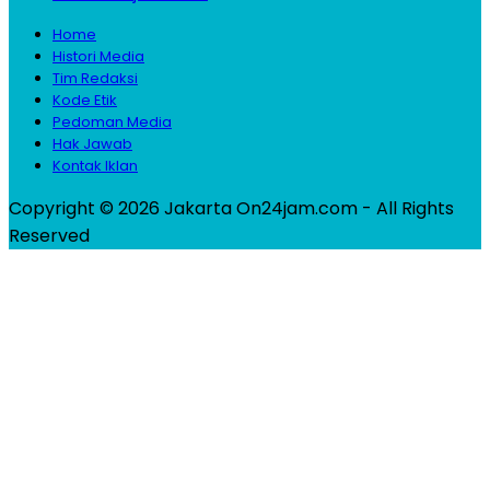
Home
Histori Media
Tim Redaksi
Kode Etik
Pedoman Media
Hak Jawab
Kontak Iklan
Copyright © 2026 Jakarta On24jam.com - All Rights
Reserved