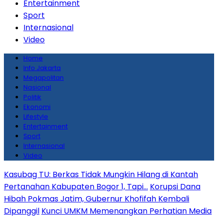
Entertainment
Sport
Internasional
Video
Home
Info Jakarta
Megapolitan
Nasional
Politik
Ekonomi
Lifestyle
Entertainment
Sport
Internasional
Video
Kasubag TU: Berkas Tidak Mungkin Hilang di Kantah
Pertanahan Kabupaten Bogor 1, Tapi…
Korupsi Dana
Hibah Pokmas Jatim, Gubernur Khofifah Kembali
Dipanggil
Kunci UMKM Memenangkan Perhatian Media