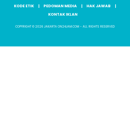
KODE ETIK
PEDOMAN MEDIA
HAK JAWAB
KONTAK IKLAN
COPYRIGHT © 2026 JAKARTA ON24JAM.COM - ALL RIGHTS RESERVED