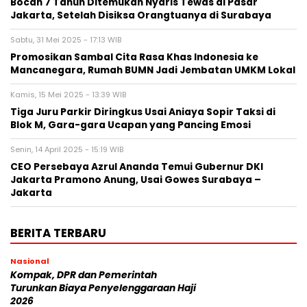
Bocah 7 Tahun Ditemukan Nyaris Tewas di Pasar
Jakarta, Setelah Disiksa Orangtuanya di Surabaya
Sabtu, 31 Mei 2025 - 17:13 WIB
Promosikan Sambal Cita Rasa Khas Indonesia ke
Mancanegara, Rumah BUMN Jadi Jembatan UMKM Lokal
Kamis, 15 Mei 2025 - 13:39 WIB
Tiga Juru Parkir Diringkus Usai Aniaya Sopir Taksi di
Blok M, Gara-gara Ucapan yang Pancing Emosi
Senin, 14 April 2025 - 15:19 WIB
CEO Persebaya Azrul Ananda Temui Gubernur DKI
Jakarta Pramono Anung, Usai Gowes Surabaya –
Jakarta
BERITA TERBARU
Nasional
Kompak, DPR dan Pemerintah
Turunkan Biaya Penyelenggaraan Haji
2026