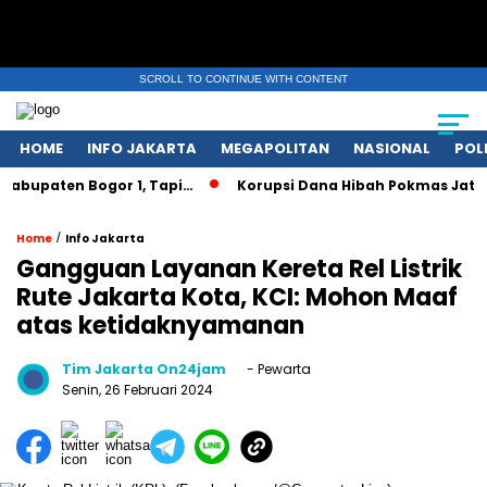
SCROLL TO CONTINUE WITH CONTENT
HOME
INFO JAKARTA
MEGAPOLITAN
NASIONAL
POL
paten Bogor 1, Tapi…
Korupsi Dana Hibah Pokmas Jatim, Gub
/
Home
Info Jakarta
Gangguan Layanan Kereta Rel Listrik
Rute Jakarta Kota, KCI: Mohon Maaf
atas ketidaknyamanan
Tim Jakarta On24jam
- Pewarta
Senin, 26 Februari 2024