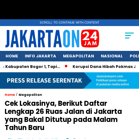
SCROLL TO CONTINUE WITH CONTENT
HOME
INFO JAKARTA
MEGAPOLITAN
NASIONAL
POL
upaten Bogor 1, Tapi…
Korupsi Dana Hibah Pokmas Jatim, Gu
/
Home
Megapolitan
Cek Lokasinya, Berikut Daftar
Lengkap 26 Ruas Jalan di Jakarta
yang Bakal Ditutup pada Malam
Tahun Baru