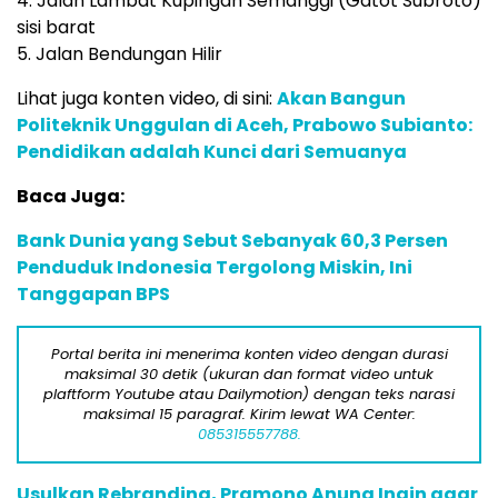
4. Jalan Lambat Kupingan Semanggi (Gatot Subroto)
sisi barat
5. Jalan Bendungan Hilir
Lihat juga konten video, di sini:
Akan Bangun
Politeknik Unggulan di Aceh, Prabowo Subianto:
Pendidikan adalah Kunci dari Semuanya
Baca Juga:
Bank Dunia yang Sebut Sebanyak 60,3 Persen
Penduduk Indonesia Tergolong Miskin, Ini
Tanggapan BPS
Portal berita ini menerima konten video dengan durasi
maksimal 30 detik (ukuran dan format video untuk
plaftform Youtube atau Dailymotion) dengan teks narasi
maksimal 15 paragraf. Kirim lewat WA Center:
085315557788.
Usulkan Rebranding, Pramono Anung Ingin agar