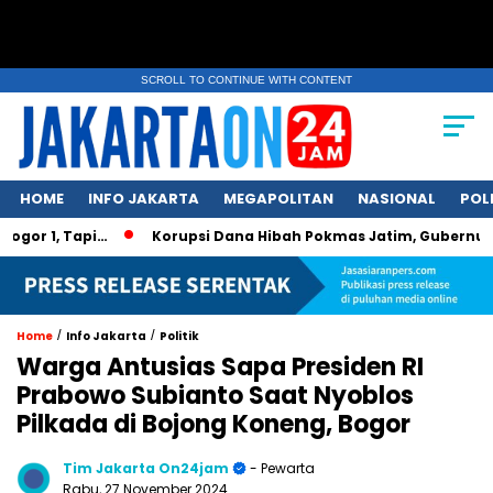
SCROLL TO CONTINUE WITH CONTENT
HOME
INFO JAKARTA
MEGAPOLITAN
NASIONAL
POL
, Tapi…
Korupsi Dana Hibah Pokmas Jatim, Gubernur Khofif
/
/
Home
Info Jakarta
Politik
Warga Antusias Sapa Presiden RI
Prabowo Subianto Saat Nyoblos
Pilkada di Bojong Koneng, Bogor
Tim Jakarta On24jam
- Pewarta
Rabu, 27 November 2024