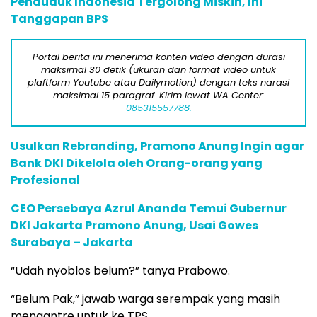
Penduduk Indonesia Tergolong Miskin, Ini
Tanggapan BPS
Portal berita ini menerima konten video dengan durasi
maksimal 30 detik (ukuran dan format video untuk
plaftform Youtube atau Dailymotion) dengan teks narasi
maksimal 15 paragraf. Kirim lewat WA Center:
085315557788.
Usulkan Rebranding, Pramono Anung Ingin agar
Bank DKI Dikelola oleh Orang-orang yang
Profesional
CEO Persebaya Azrul Ananda Temui Gubernur
DKI Jakarta Pramono Anung, Usai Gowes
Surabaya – Jakarta
“Udah nyoblos belum?” tanya Prabowo.
“Belum Pak,” jawab warga serempak yang masih
mengantre untuk ke TPS.