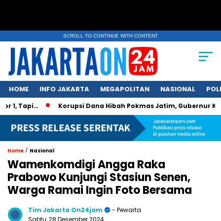
SCROLL TO CONTINUE WITH CONTENT
HOME
INFO JAKARTA
MEGAPOLITAN
NASIONAL
POL
api…
Korupsi Dana Hibah Pokmas Jatim, Gubernur Khofifah 
/
Home
Nasional
Wamenkomdigi Angga Raka
Prabowo Kunjungi Stasiun Senen,
Warga Ramai Ingin Foto Bersama
Tim Jakarta On24jam
- Pewarta
Sabtu, 28 Desember 2024