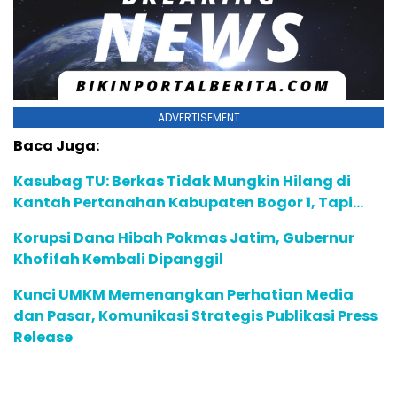
ADVERTISEMENT
Baca Juga:
Kasubag TU: Berkas Tidak Mungkin Hilang di
Kantah Pertanahan Kabupaten Bogor 1, Tapi…
Korupsi Dana Hibah Pokmas Jatim, Gubernur
Khofifah Kembali Dipanggil
Kunci UMKM Memenangkan Perhatian Media
dan Pasar, Komunikasi Strategis Publikasi Press
Release