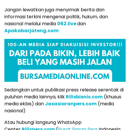
Jangan lewatkan juga menyimak berita dan
informasi terkini mengenai politik, hukum, dan
nasional melalui media
062.live
dan
Apakabarjateng.com
Sedangkan untuk publikasi press release serentak di
puluhan media lainnya, klik
Rilisbisnis.com
(khusus
media ekbis) dan
Jasasiaranpers.com
(media
nasional)
Atau hubungi langsung WhatsApp
Center
Rilispers.com
(
Pusat Siaran Pers
Indonesia