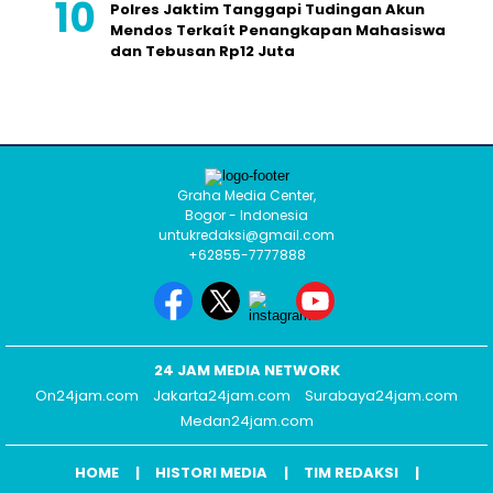
Polres Jaktim Tanggapi Tudingan Akun
Mendos Terkaít Penangkapan Mahasiswa
dan Tebusan Rp12 Juta
Graha Media Center,
Bogor - Indonesia
untukredaksi@gmail.com
+62855-7777888
24 JAM MEDIA NETWORK
On24jam.com
Jakarta24jam.com
Surabaya24jam.com
Medan24jam.com
HOME
HISTORI MEDIA
TIM REDAKSI