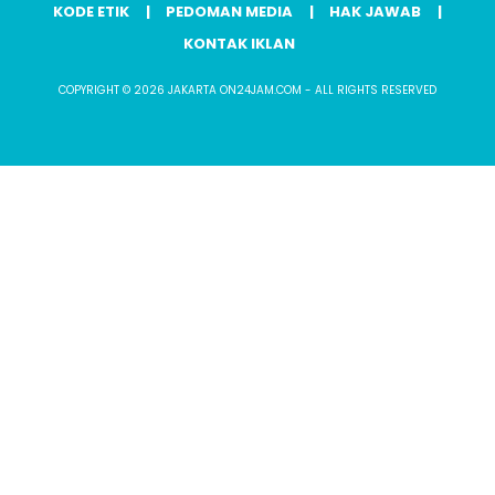
KODE ETIK
PEDOMAN MEDIA
HAK JAWAB
KONTAK IKLAN
COPYRIGHT © 2026 JAKARTA ON24JAM.COM - ALL RIGHTS RESERVED