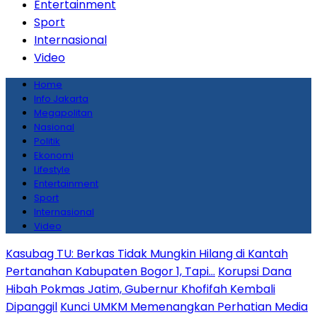
Entertainment
Sport
Internasional
Video
Home
Info Jakarta
Megapolitan
Nasional
Politik
Ekonomi
Lifestyle
Entertainment
Sport
Internasional
Video
Kasubag TU: Berkas Tidak Mungkin Hilang di Kantah
Pertanahan Kabupaten Bogor 1, Tapi…
Korupsi Dana
Hibah Pokmas Jatim, Gubernur Khofifah Kembali
Dipanggil
Kunci UMKM Memenangkan Perhatian Media