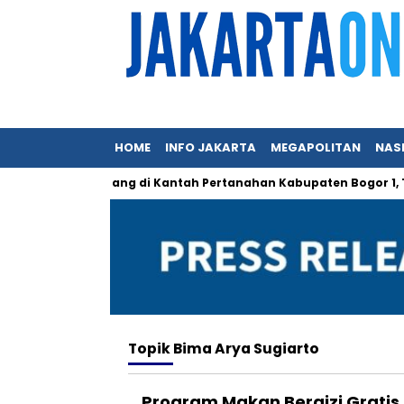
HOME
INFO JAKARTA
MEGAPOLITAN
NAS
dak Mungkin Hilang di Kantah Pertanahan Kabupaten Bogor 1, Tap
Topik
Bima Arya Sugiarto
Program Makan Bergizi Gratis 