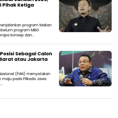
i Pihak Ketiga
menjalankan program Makan
 Sebelum program MBG
erapa konsep dan…
Posisi Sebagai Calon
 Barat atau Jakarta
asional (PAN) menyatakan
k maju pada Pilkada Jawa
I…