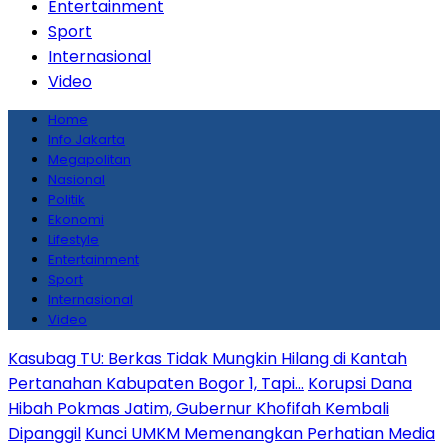
Entertainment
Sport
Internasional
Video
Home
Info Jakarta
Megapolitan
Nasional
Politik
Ekonomi
Lifestyle
Entertainment
Sport
Internasional
Video
Kasubag TU: Berkas Tidak Mungkin Hilang di Kantah
Pertanahan Kabupaten Bogor 1, Tapi…
Korupsi Dana
Hibah Pokmas Jatim, Gubernur Khofifah Kembali
Dipanggil
Kunci UMKM Memenangkan Perhatian Media