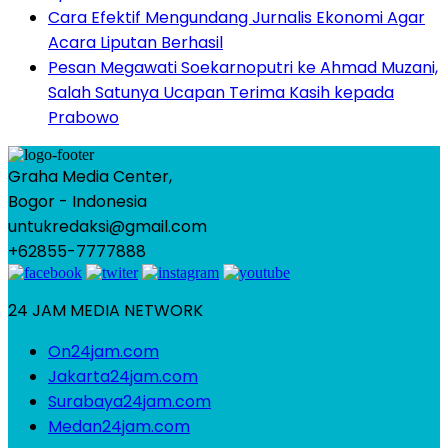
Cara Efektif Mengundang Jurnalis Ekonomi Agar
Acara Liputan Berhasil
Pesan Megawati Soekarnoputri ke Ahmad Muzani,
Salah Satunya Ucapan Terima Kasih kepada
Prabowo
Graha Media Center,
Bogor - Indonesia
untukredaksi@gmail.com
+62855-7777888
24 JAM MEDIA NETWORK
On24jam.com
Jakarta24jam.com
Surabaya24jam.com
Medan24jam.com