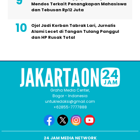
Mendos Terkaít Penangkapan Mahasiswa
dan Tebusan Rp12 Juta
Ojol Jadi Korban Tabrak Lari, Jurnalis
Alami Lecet di Tangan Tulang Panggul
dan HP Rusak Total
Graha Media Center,
Bogor - Indonesia
untukredaksi@gmail.com
+62855-7777888
24 JAM MEDIA NETWORK