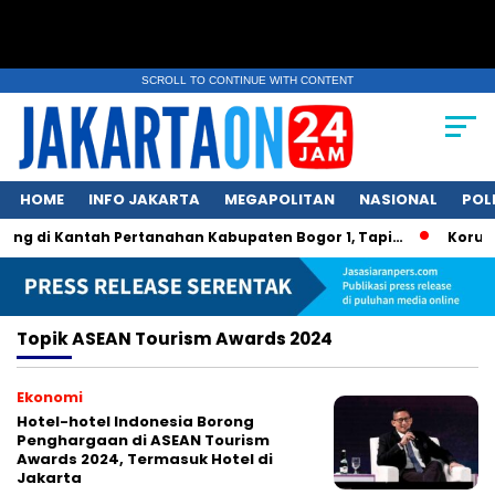
SCROLL TO CONTINUE WITH CONTENT
HOME
INFO JAKARTA
MEGAPOLITAN
NASIONAL
POL
ang di Kantah Pertanahan Kabupaten Bogor 1, Tapi…
Korups
Topik
ASEAN Tourism Awards 2024
Ekonomi
Hotel-hotel Indonesia Borong
Penghargaan di ASEAN Tourism
Awards 2024, Termasuk Hotel di
Jakarta