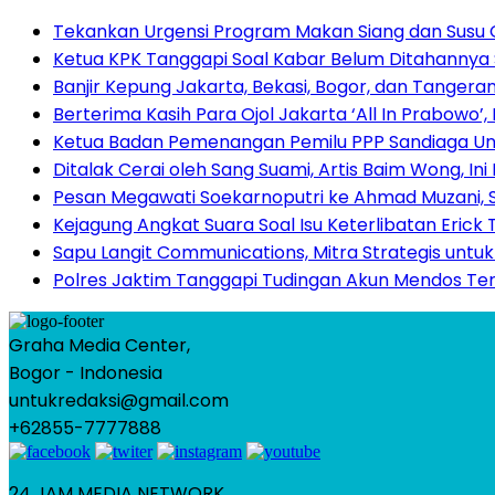
Tekankan Urgensi Program Makan Siang dan Susu G
Ketua KPK Tanggapi Soal Kabar Belum Ditahannya Se
Banjir Kepung Jakarta, Bekasi, Bogor, dan Tangera
Berterima Kasih Para Ojol Jakarta ‘All In Prabowo
Ketua Badan Pemenangan Pemilu PPP Sandiaga Uno 
Ditalak Cerai oleh Sang Suami, Artis Baim Wong, I
Pesan Megawati Soekarnoputri ke Ahmad Muzani, 
Kejagung Angkat Suara Soal Isu Keterlibatan Erick
Sapu Langit Communications, Mitra Strategis untu
Polres Jaktim Tanggapi Tudingan Akun Mendos Te
Graha Media Center,
Bogor - Indonesia
untukredaksi@gmail.com
+62855-7777888
24 JAM MEDIA NETWORK