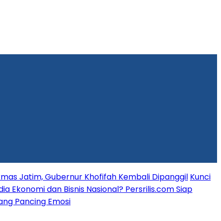
mas Jatim, Gubernur Khofifah Kembali Dipanggil
Kunci
dia Ekonomi dan Bisnis Nasional? Persrilis.com Siap
 yang Pancing Emosi