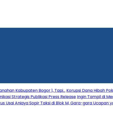
tanahan Kabupaten Bogor 1, Tapi…
Korupsi Dana Hibah Pok
si Strategis Publikasi Press Release
Ingin Tampil di Me
gkus Usai Aniaya Sopir Taksi di Blok M, Gara-gara Ucapan