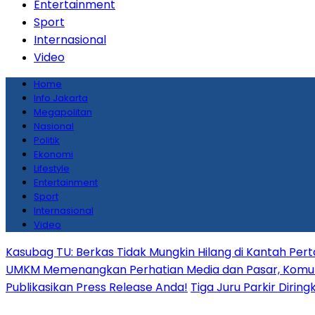
Entertainment
Sport
Internasional
Video
Home
Info Jakarta
Megapolitan
Nasional
Politik
Ekonomi
Lifestyle
Entertainment
Sport
Internasional
Video
Kasubag TU: Berkas Tidak Mungkin Hilang di Kantah Per
UMKM Memenangkan Perhatian Media dan Pasar, Komunika
Publikasikan Press Release Anda!
Tiga Juru Parkir Dirin