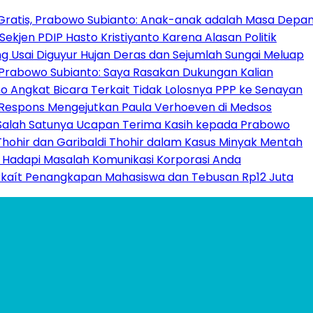
ratis, Prabowo Subianto: Anak-anak adalah Masa Depan
kjen PDIP Hasto Kristiyanto Karena Alasan Politik
ng Usai Diguyur Hujan Deras dan Sejumlah Sungai Meluap
’, Prabowo Subianto: Saya Rasakan Dukungan Kalian
Angkat Bicara Terkait Tidak Lolosnya PPP ke Senayan
ni Respons Mengejutkan Paula Verhoeven di Medsos
Salah Satunya Ucapan Terima Kasih kepada Prabowo
 Thohir dan Garibaldi Thohir dalam Kasus Minyak Mentah
k Hadapi Masalah Komunikasi Korporasi Anda
rkaít Penangkapan Mahasiswa dan Tebusan Rp12 Juta