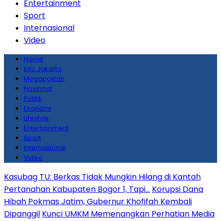
Entertainment
Sport
Internasional
Video
Home
Info Jakarta
Megapolitan
Nasional
Politik
Ekonomi
Lifestyle
Entertainment
Sport
Internasional
Video
Kasubag TU: Berkas Tidak Mungkin Hilang di Kantah
Pertanahan Kabupaten Bogor 1, Tapi…
Korupsi Dana
Hibah Pokmas Jatim, Gubernur Khofifah Kembali
Dipanggil
Kunci UMKM Memenangkan Perhatian Media