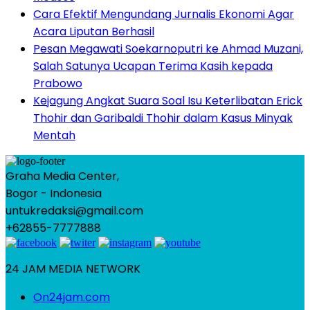
Cara Efektif Mengundang Jurnalis Ekonomi Agar
Acara Liputan Berhasil
Pesan Megawati Soekarnoputri ke Ahmad Muzani,
Salah Satunya Ucapan Terima Kasih kepada
Prabowo
Kejagung Angkat Suara Soal Isu Keterlibatan Erick
Thohir dan Garibaldi Thohir dalam Kasus Minyak
Mentah
Graha Media Center,
Bogor - Indonesia
untukredaksi@gmail.com
+62855-7777888
24 JAM MEDIA NETWORK
On24jam.com