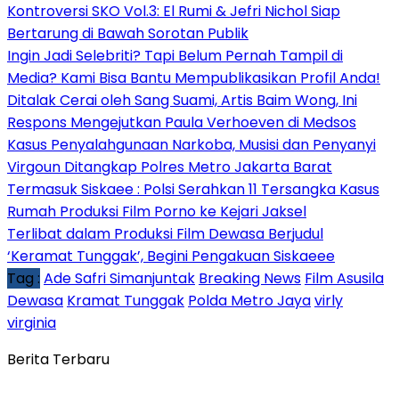
Kontroversi SKO Vol.3: El Rumi & Jefri Nichol Siap
Bertarung di Bawah Sorotan Publik
Ingin Jadi Selebriti? Tapi Belum Pernah Tampil di
Media? Kami Bisa Bantu Mempublikasikan Profil Anda!
Ditalak Cerai oleh Sang Suami, Artis Baim Wong, Ini
Respons Mengejutkan Paula Verhoeven di Medsos
Kasus Penyalahgunaan Narkoba, Musisi dan Penyanyi
Virgoun Ditangkap Polres Metro Jakarta Barat
Termasuk Siskaee : Polsi Serahkan 11 Tersangka Kasus
Rumah Produksi Film Porno ke Kejari Jaksel
Terlibat dalam Produksi Film Dewasa Berjudul
‘Keramat Tunggak’, Begini Pengakuan Siskaeee
Tag :
Ade Safri Simanjuntak
Breaking News
Film Asusila
Dewasa
Kramat Tunggak
Polda Metro Jaya
virly
virginia
Berita Terbaru