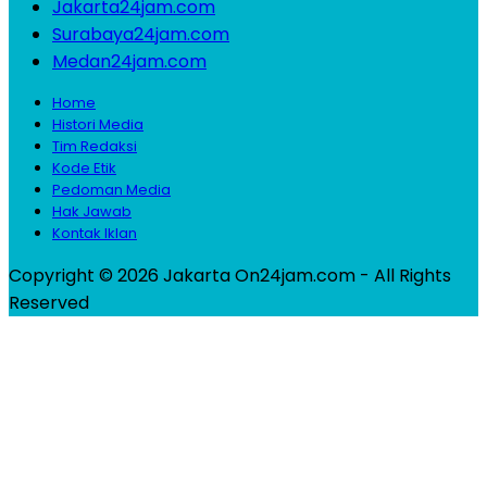
Jakarta24jam.com
Surabaya24jam.com
Medan24jam.com
Home
Histori Media
Tim Redaksi
Kode Etik
Pedoman Media
Hak Jawab
Kontak Iklan
Copyright © 2026 Jakarta On24jam.com - All Rights
Reserved