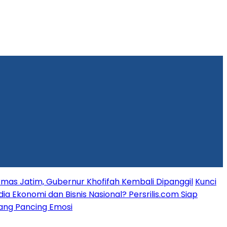
mas Jatim, Gubernur Khofifah Kembali Dipanggil
Kunci
dia Ekonomi dan Bisnis Nasional? Persrilis.com Siap
 yang Pancing Emosi