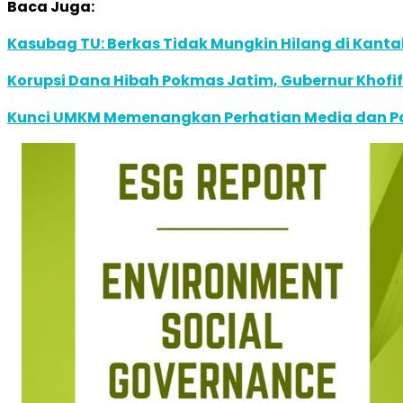
Baca Juga:
Kasubag TU: Berkas Tidak Mungkin Hilang di Kanta
Korupsi Dana Hibah Pokmas Jatim, Gubernur Khofi
Kunci UMKM Memenangkan Perhatian Media dan Pasa