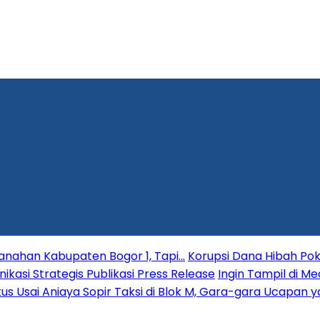
tanahan Kabupaten Bogor 1, Tapi…
Korupsi Dana Hibah Pok
si Strategis Publikasi Press Release
Ingin Tampil di Me
gkus Usai Aniaya Sopir Taksi di Blok M, Gara-gara Ucapan