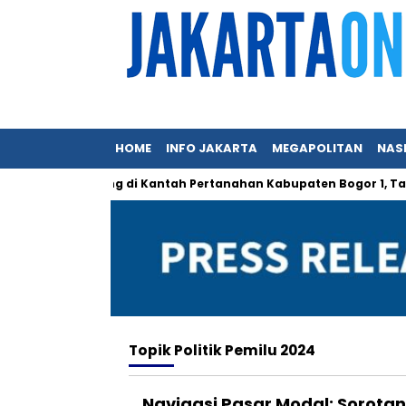
HOME
INFO JAKARTA
MEGAPOLITAN
NAS
k Mungkin Hilang di Kantah Pertanahan Kabupaten Bogor 1, Tapi
Topik
Politik Pemilu 2024
Navigasi Pasar Modal: Sorotan