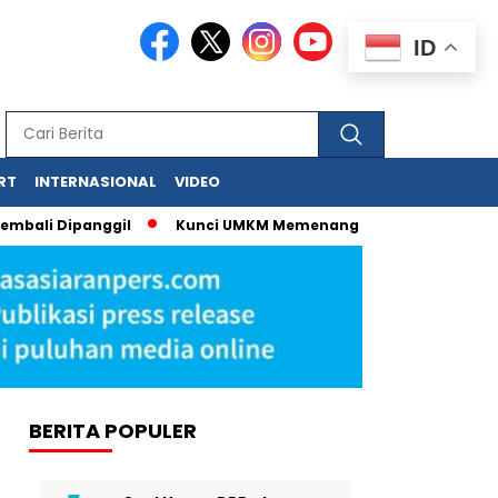
ID
RT
INTERNASIONAL
VIDEO
bali Dipanggil
Kunci UMKM Memenangkan Perhatian Media dan
BERITA POPULER