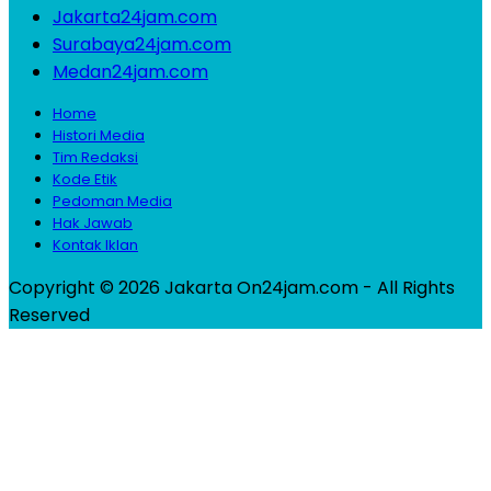
Jakarta24jam.com
Surabaya24jam.com
Medan24jam.com
Home
Histori Media
Tim Redaksi
Kode Etik
Pedoman Media
Hak Jawab
Kontak Iklan
Copyright © 2026 Jakarta On24jam.com - All Rights
Reserved