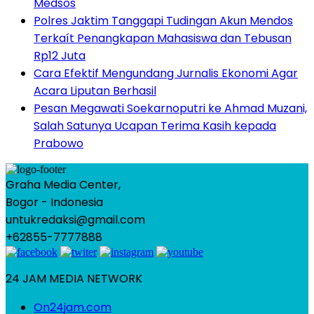
Medsos
Polres Jaktim Tanggapi Tudingan Akun Mendos
Terkaít Penangkapan Mahasiswa dan Tebusan
Rp12 Juta
Cara Efektif Mengundang Jurnalis Ekonomi Agar
Acara Liputan Berhasil
Pesan Megawati Soekarnoputri ke Ahmad Muzani,
Salah Satunya Ucapan Terima Kasih kepada
Prabowo
Graha Media Center,
Bogor - Indonesia
untukredaksi@gmail.com
+62855-7777888
24 JAM MEDIA NETWORK
On24jam.com