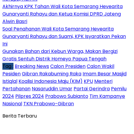
Akhirnya KPK Tahan Wali Kota Semarang Hevearita
Gunaryanti Rahayu dan Ketua Komisi DPRD Jateng
Alwin Basri
Soal Penahanan Wali Kota Semarang Hevearita
Gunaryanti Rahayu dan Suami, KPK Isyaratkan Pekan
Ini
Gunakan Bahan dari Kebun Warga, Makan Bergizi
Gratis Sentuh Distrik Homeyo Papua Tengah
Tag :
Breaking News
Calon Presiden
Calon Wakil
Pesiden
Gibran Rakabuming Raka
Imam Besar Masjid
Istiqlal
Koalisi Indonesia Maju (KIM)
KPU
Menteri
Pertahanan
Nasaruddin Umar
Partai Gerindra
Pemilu
2024
Pilpres 2024
Prabowo Subianto
Tim Kampanye
Nasional
TKN Prabowo-Gibran
Berita Terbaru