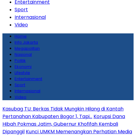
Entertainment
Sport
Internasional
Video
Home
Info Jakarta
Megapolitan
Nasional
Politik
Ekonomi
Lifestyle
Entertainment
Sport
Internasional
Video
Kasubag TU: Berkas Tidak Mungkin Hilang di Kantah
Pertanahan Kabupaten Bogor 1, Tapi…
Korupsi Dana
Hibah Pokmas Jatim, Gubernur Khofifah Kembali
Dipanggil
Kunci UMKM Memenangkan Perhatian Media