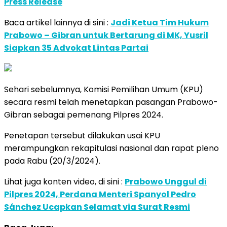
Press Release
Baca artikel lainnya di sini :
Jadi Ketua Tim Hukum
Prabowo – Gibran untuk Bertarung di MK, Yusril
Siapkan 35 Advokat Lintas Partai
Sehari sebelumnya, Komisi Pemilihan Umum (KPU)
secara resmi telah menetapkan pasangan Prabowo-
Gibran sebagai pemenang Pilpres 2024.
Penetapan tersebut dilakukan usai KPU
merampungkan rekapitulasi nasional dan rapat pleno
pada Rabu (20/3/2024).
Lihat juga konten video, di sini :
Prabowo Unggul di
Pilpres 2024, Perdana Menteri Spanyol Pedro
Sánchez Ucapkan Selamat via Surat Resmi