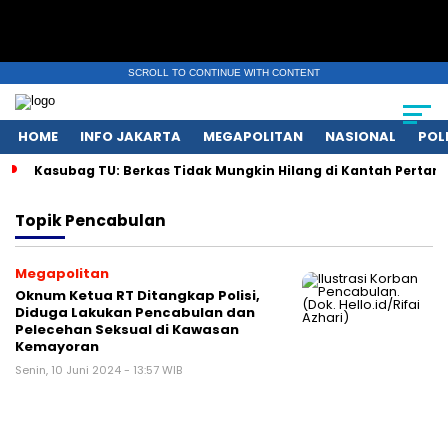
SCROLL TO CONTINUE WITH CONTENT
HOME
INFO JAKARTA
MEGAPOLITAN
NASIONAL
POL
Kasubag TU: Berkas Tidak Mungkin Hilang di Kantah Pertan
Topik
Pencabulan
Megapolitan
Oknum Ketua RT Ditangkap Polisi,
Diduga Lakukan Pencabulan dan
Pelecehan Seksual di Kawasan
Kemayoran
Senin, 10 Juni 2024 - 13:57 WIB