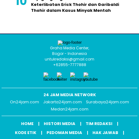
Keterlibatan Erick Thohir dan Garibaldi
Thohir dalam Kasus Minyak Mentah
Graha Media Center,
Bogor - Indonesia
untukredaksi@gmail.com
+62855-7777888
24 JAM MEDIA NETWORK
On24jam.com
Jakarta24jam.com
Surabaya24jam.com
Medan24jam.com
HOME
HISTORI MEDIA
TIM REDAKSI
KODE ETIK
PEDOMAN MEDIA
HAK JAWAB