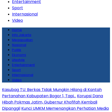
Entertainment
Sport
Internasional
Video
Home
Info Jakarta
Megapolitan
Nasional
Politik
Ekonomi
Lifestyle
Entertainment
Sport
Internasional
Video
Kasubag TU: Berkas Tidak Mungkin Hilang di Kantah
Pertanahan Kabupaten Bogor 1, Tapi…
Korupsi Dana
Hibah Pokmas Jatim, Gubernur Khofifah Kembali
Dipanggil
Kunci UMKM Memenangkan Perhatian Media