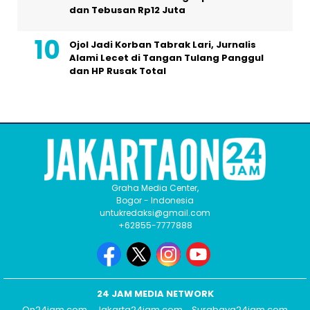
dan Tebusan Rp12 Juta
Ojol Jadi Korban Tabrak Lari, Jurnalis
Alami Lecet di Tangan Tulang Panggul
dan HP Rusak Total
Graha Media Center,
Bogor - Indonesia
untukredaksi@gmail.com
+62855-7777888
24 JAM MEDIA NETWORK
On24jam.com
Jakarta24jam.com
Surabaya24jam.com