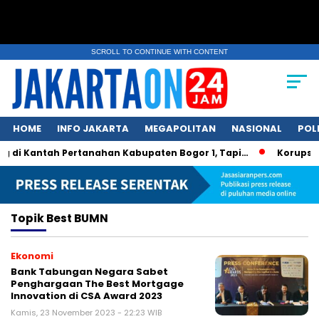
SCROLL TO CONTINUE WITH CONTENT
HOME
INFO JAKARTA
MEGAPOLITAN
NASIONAL
POL
g di Kantah Pertanahan Kabupaten Bogor 1, Tapi…
Korupsi D
Topik
Best BUMN
Ekonomi
Bank Tabungan Negara Sabet
Penghargaan The Best Mortgage
Innovation di CSA Award 2023
Kamis, 23 November 2023 - 22:23 WIB