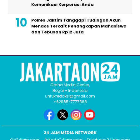
Komunikasi Korporasi Anda
Polres Jaktim Tanggapi Tudingan Akun
Mendos Terkaít Penangkapan Mahasiswa
dan Tebusan Rp12 Juta
Graha Media Center,
Bogor - Indonesia
untukredaksi@gmail.com
+62855-7777888
24 JAM MEDIA NETWORK
On24jam.com
Jakarta24jam.com
Surabaya24jam.com