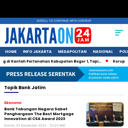
SCROLL TO CONTINUE WITH CONTENT
HOME
INFO JAKARTA
MEGAPOLITAN
NASIONAL
POL
ng di Kantah Pertanahan Kabupaten Bogor 1, Tapi…
Korupsi 
Topik
Bank Jatim
Ekonomi
Bank Tabungan Negara Sabet
Penghargaan The Best Mortgage
Innovation di CSA Award 2023
Kamis, 23 November 2023 - 22:23 WIB