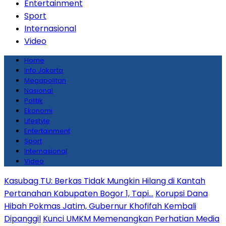
Entertainment
Sport
Internasional
Video
Home
Info Jakarta
Megapolitan
Nasional
Politik
Ekonomi
Lifestyle
Entertainment
Sport
Internasional
Video
Kasubag TU: Berkas Tidak Mungkin Hilang di Kantah
Pertanahan Kabupaten Bogor 1, Tapi…
Korupsi Dana
Hibah Pokmas Jatim, Gubernur Khofifah Kembali
Dipanggil
Kunci UMKM Memenangkan Perhatian Media