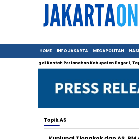
HOME
INFO JAKARTA
MEGAPOLITAN
NAS
 Mungkin Hilang di Kantah Pertanahan Kabupaten Bogor 1, Tapi…
Topik
AS
Kunjungi Tiongkok dan AS, PM 