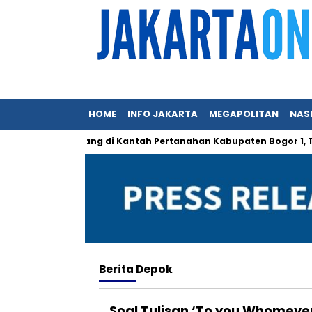
HOME
INFO JAKARTA
MEGAPOLITAN
NAS
ak Mungkin Hilang di Kantah Pertanahan Kabupaten Bogor 1, Tap
Berita
Depok
Soal Tulisan ‘To you Whomev