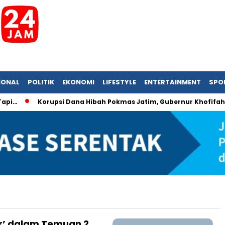
IONAL
POLITIK
EKONOMI
LIFESTYLE
ENTERTAINMENT
SPO
i…
Korupsi Dana Hibah Pokmas Jatim, Gubernur Khofifah Ke
er’ dalam Temuan 2