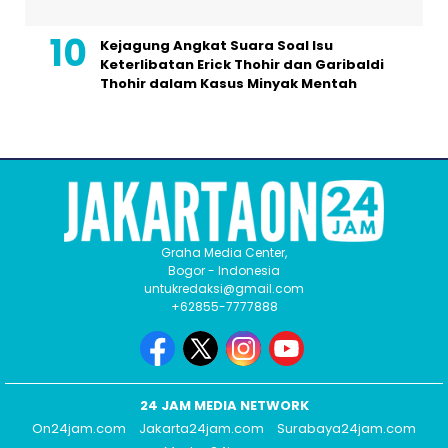
Kejagung Angkat Suara Soal Isu
Keterlibatan Erick Thohir dan Garibaldi
Thohir dalam Kasus Minyak Mentah
Graha Media Center,
Bogor - Indonesia
untukredaksi@gmail.com
+62855-7777888
24 JAM MEDIA NETWORK
On24jam.com
Jakarta24jam.com
Surabaya24jam.com