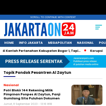
SCROLL TO CONTINUE WITH CONTENT
HOME
INFO JAKARTA
MEGAPOLITAN
NASIONAL
POL
 di Kantah Pertanahan Kabupaten Bogor 1, Tapi…
Korupsi Da
Topik
Pondok Pesantren Al Zaytun
Nasional
Polri Blokir 144 Rekening Milik
Pimpinan Ponpes Al Zaytun, Panji
Gumilang Sita Puluhan Dokumen
Jumat, 8 September 2023 - 13:16 WIB