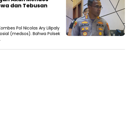
swa dan Tebusan
mbes Pol Nicolas Ary Lilipaly
sial (medsos). Bahwa Polsek
…