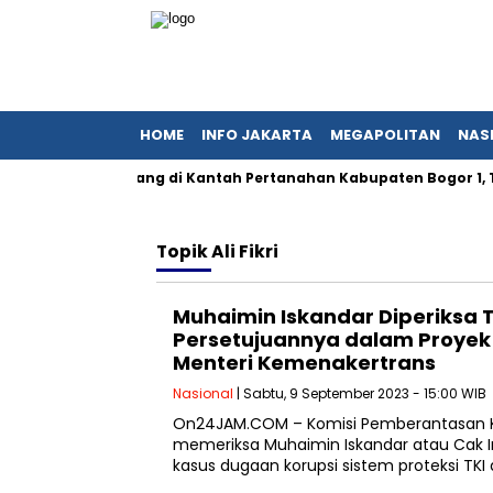
HOME
INFO JAKARTA
MEGAPOLITAN
NAS
dak Mungkin Hilang di Kantah Pertanahan Kabupaten Bogor 1, Ta
Topik
Ali Fikri
Muhaimin Iskandar Diperiksa 
Persetujuannya dalam Proyek
Menteri Kemenakertrans
Nasional
| Sabtu, 9 September 2023 - 15:00 WIB
On24JAM.COM – Komisi Pemberantasan Ko
memeriksa Muhaimin Iskandar atau Cak I
kasus dugaan korupsi sistem proteksi TKI