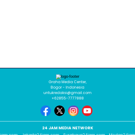
Graha Media Center,
Bogor - Indonesia
untukredaksi@gmail.com
+62855-7777888
24 JAM MEDIA NETWORK
jam.com
Jakarta24jam.com
Surabaya24jam.com
Medan24ja