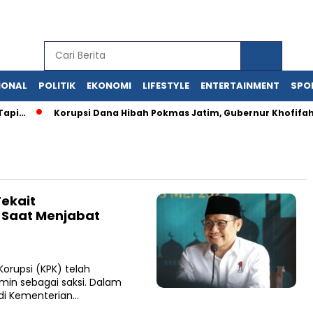
IONAL
POLITIK
EKONOMI
LIFESTYLE
ENTERTAINMENT
SPO
pi…
Korupsi Dana Hibah Pokmas Jatim, Gubernur Khofifah K
Tekait
 Saat Menjabat
rupsi (KPK) telah
min sebagai saksi. Dalam
 di Kementerian…