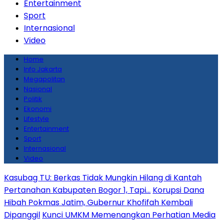
Entertainment
Sport
Internasional
Video
Home
Info Jakarta
Megapolitan
Nasional
Politik
Ekonomi
Lifestyle
Entertainment
Sport
Internasional
Video
Kasubag TU: Berkas Tidak Mungkin Hilang di Kantah
Pertanahan Kabupaten Bogor 1, Tapi…
Korupsi Dana
Hibah Pokmas Jatim, Gubernur Khofifah Kembali
Dipanggil
Kunci UMKM Memenangkan Perhatian Media