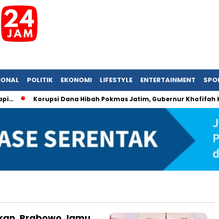
IONAL
POLITIK
EKONOMI
LIFESTYLE
ENTERTAINMENT
SPO
…
Korupsi Dana Hibah Pokmas Jatim, Gubernur Khofifah Kem
tikan, Prabowo Jamu