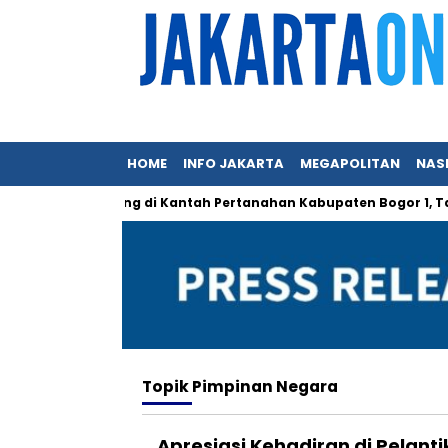
HOME
INFO JAKARTA
MEGAPOLITAN
NAS
k Mungkin Hilang di Kantah Pertanahan Kabupaten Bogor 1, Tapi
Topik
Pimpinan Negara
Apresiasi Kehadiran di Pelan