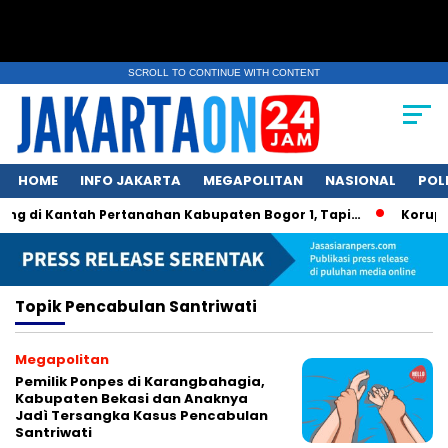
SCROLL TO CONTINUE WITH CONTENT
HOME
INFO JAKARTA
MEGAPOLITAN
NASIONAL
POL
ang di Kantah Pertanahan Kabupaten Bogor 1, Tapi…
Korupsi
Topik
Pencabulan Santriwati
Megapolitan
Pemilik Ponpes di Karangbahagia,
Kabupaten Bekasi dan Anaknya
Jadì Tersangka Kasus Pencabulan
Santriwati